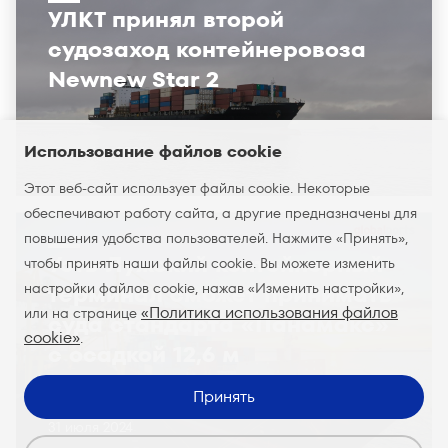
УЛКТ принял второй
судозаход контейнеровоза
Newnew Star 2
Использование файлов cookie
27 ноября 2024
Этот веб-сайт использует файлы cookie. Некоторые
обеспечивают работу сайта, а другие предназначены для
повышения удобства пользователей. Нажмите «Принять»,
Усть-Лужский контейнерный
чтобы принять наши файлы cookie. Вы можете изменить
настройки файлов cookie, нажав «Изменить настройки»,
терминал сможет принимать
«Политика использования файлов
или на странице
суда стандарта «Панамакс»
cookie»
.
с осадкой 12,6 м
Принять
Развитие мощностей
31 июля 2024