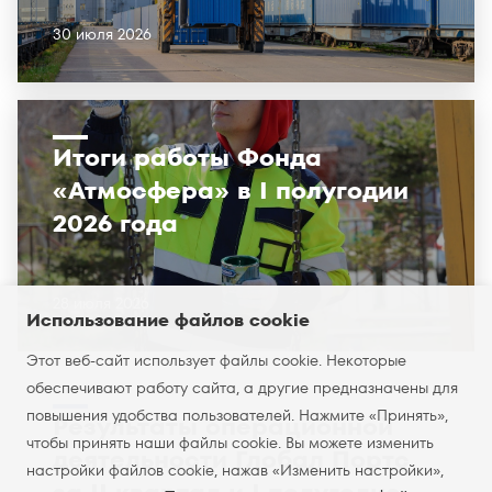
30 июля 2026
Итоги работы Фонда
«Атмосфера» в I полугодии
2026 года
28 июля 2026
Использование файлов cookie
Этот веб-сайт использует файлы cookie. Некоторые
обеспечивают работу сайта, а другие предназначены для
повышения удобства пользователей. Нажмите «Принять»,
Результаты операционной
чтобы принять наши файлы cookie. Вы можете изменить
деятельности Глобал Портс
настройки файлов cookie, нажав «Изменить настройки»,