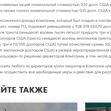
кновенных акций номинальной стоимостью 0,10 долл. США к
ез права голоса номинальной стоимостью 0,10 долл. США к
иссионного дохода Компании, который был создан в соотве
ях», номер 113, подлежит уменьшению с 928 378 533,70 дол
ов триста семьдесят восемь тысяч пятьсот тридцать три и 
долларов США (триста семьдесят восемь миллионов триста
ь три и 70/100 долларов США) путем зачисления суммы 550
ят миллионов долларов США) в резерв нераспределенной 
пользован по решению директоров Компании, в том числе д
очить любого из директоров и/или секретаря Компании и/
и осуществить все необходимые меры и действия для реа
ЙТЕ ТАКЖЕ