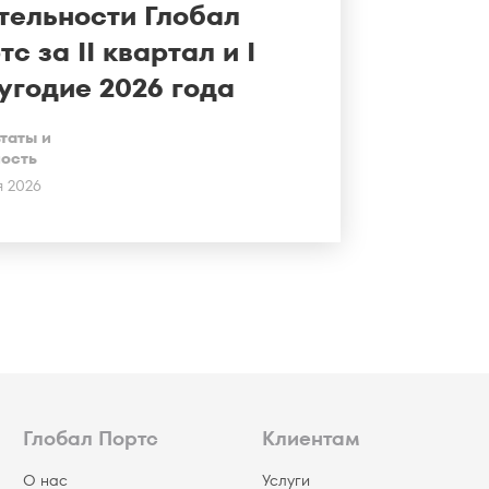
тельности Глобал
тс за II квартал и I
угодие 2026 года
таты и
ность
я 2026
Глобал Портс
Клиентам
О нас
Услуги