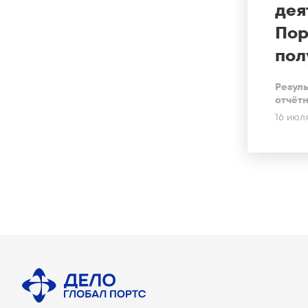
дея
Пор
пол
Резуль
отчёт
16 июл