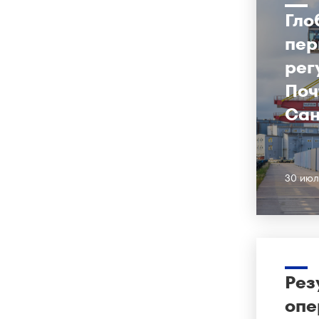
Гло
пер
рег
Поч
Сан
30 июл
Рез
опе