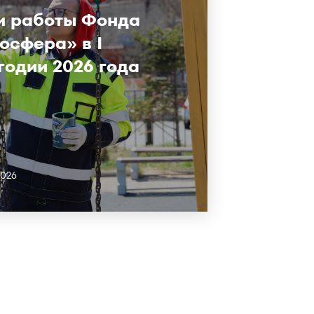
и работы Фонда
осфера» в I
годии 2026 года
2026