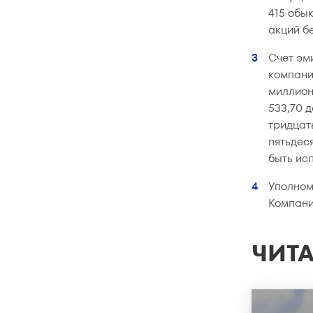
415 обы
акций б
Счет эм
компани
миллион
533,70 
тридцат
пятьдес
быть ис
Уполном
Компани
ЧИТА