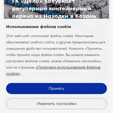
ГК «Дело» запускает
регулярный контейнерный
сервис из Находки в Казань
Использование файлов cookie
Партнёры и клиенты
19 февраля 2024
Этот веб-сайт использует файлы cookie. Некоторые
обеспечивают работу сайта, а другие предназначены для
повышения удобства пользователей. Нажмите «Принять»,
чтобы принять наши файлы cookie. Вы можете изменить
настройки файлов cookie, нажав «Изменить настройки»,
Глобал Портс пополнил парк
«Политика использования файлов
или на странице
оборудования ВСК тремя
cookie»
.
портальными погрузчиками
Принять
Развитие мощностей
11 февраля 2024
Изменить настройки