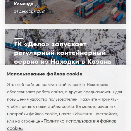
Команда
24 декабря 2024
ГК «Дело» запускает
регулярный контейнерный
сервис из Находки в Казань
Использование файлов cookie
Партнёры и клиенты
19 февраля 2024
Этот веб-сайт использует файлы cookie. Некоторые
обеспечивают работу сайта, а другие предназначены для
повышения удобства пользователей. Нажмите «Принять»,
чтобы принять наши файлы cookie. Вы можете изменить
настройки файлов cookie, нажав «Изменить настройки»,
Глобал Портс пополнил парк
«Политика использования файлов
или на странице
оборудования ВСК тремя
cookie»
.