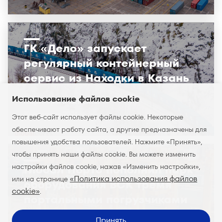
ГК «Дело» запускает
регулярный контейнерный
сервис из Находки в Казань
Использование файлов cookie
Партнёры и клиенты
19 февраля 2024
Этот веб-сайт использует файлы cookie. Некоторые
обеспечивают работу сайта, а другие предназначены для
повышения удобства пользователей. Нажмите «Принять»,
чтобы принять наши файлы cookie. Вы можете изменить
настройки файлов cookie, нажав «Изменить настройки»,
Глобал Портс пополнил парк
«Политика использования файлов
или на странице
оборудования ВСК тремя
cookie»
.
портальными погрузчиками
Принять