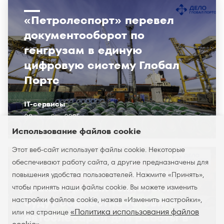
«Петролеспорт» перевел
документооборот по
генгрузам в единую
цифровую систему Глобал
Портс
IT-сервисы
09 декабря 2025
Использование файлов cookie
Этот веб-сайт использует файлы cookie. Некоторые
обеспечивают работу сайта, а другие предназначены для
Глобал Портс и «Академия
повышения удобства пользователей. Нажмите «Принять»,
транспортных технологий»
чтобы принять наши файлы cookie. Вы можете изменить
настройки файлов cookie, нажав «Изменить настройки»,
будут совместно готовить
«Политика использования файлов
или на странице
автослесарей для работы в