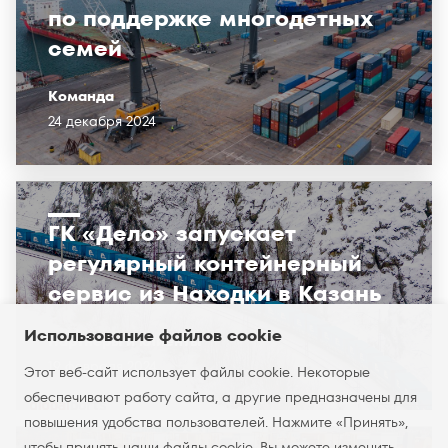
по поддержке многодетных
семей
Команда
24 декабря 2024
ГК «Дело» запускает
регулярный контейнерный
сервис из Находки в Казань
Использование файлов cookie
Партнёры и клиенты
19 февраля 2024
Этот веб-сайт использует файлы cookie. Некоторые
обеспечивают работу сайта, а другие предназначены для
повышения удобства пользователей. Нажмите «Принять»,
чтобы принять наши файлы cookie. Вы можете изменить