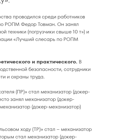
рства проводился среди работников
по РОПМ Федор Товман. Он занял
 техники (погрузчики свыше 10 т») и
инации «Лучший слесарь по РОПМ
ретического и практического.
В
одственной безопасности, сотрудники
ти и охраны труда.
теля (ПР)» стал механизатор (докер-
сто занял механизатор (докер-
 механизатор (докер-механизатор)
ьсовом ходу (ТР)» стал – механизатор
торым стал механизатор (докер-