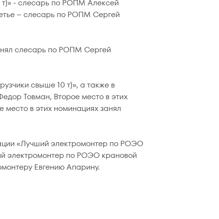
 т)» - слесарь по РОПМ Алексей
етье – слесарь по РОПМ Сергей
анял слесарь по РОПМ Сергей
зчики свыше 10 т)», а также в
едор Товман, Второе место в этих
 место в этих номинациях занял
ации «Лучший электромонтер по РОЭО
ший электромонтер по РОЭО крановой
ромонтеру Евгению Апарину.