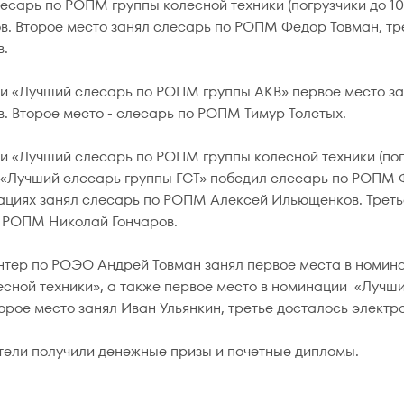
есарь по РОПМ группы колесной техники (погрузчики до 10
. Второе место занял слесарь по РОПМ Федор Товман, тр
в.
и «Лучший слесарь по РОПМ группы АКВ» первое место з
. Второе место - слесарь по РОПМ Тимур Толстых.
и «Лучший слесарь по РОПМ группы колесной техники (погру
«Лучший слесарь группы ГСТ» победил слесарь по РОПМ Ф
ациях занял слесарь по РОПМ Алексей Ильющенков. Третье
 РОПМ Николай Гончаров.
тер по РОЭО Андрей Товман занял первое места в номин
есной техники», а также первое место в номинации «Луч
торое место занял Иван Ульянкин, третье досталось элект
тели получили денежные призы и почетные дипломы.