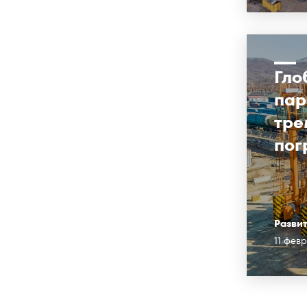
Гло
пар
тре
пог
Разви
11 фев