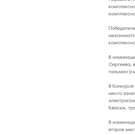
комплексно
комплексно
Победителе
механизато
комплексно
В номинаци
Сергеева, 
тальман (с
В Конкурсе
место заня
электрогаз
Квасюк, тр
В номинаци
второе мес