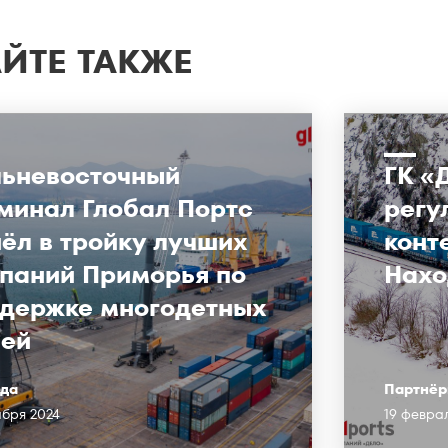
ЙТЕ ТАКЖЕ
ьневосточный
ГК «
минал Глобал Портс
регу
ёл в тройку лучших
конт
паний Приморья по
Нахо
держке многодетных
ей
да
Партнёр
абря 2024
19 февра