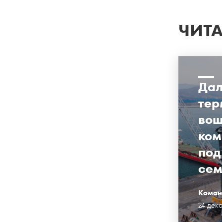
ЧИТА
Дал
тер
вош
ком
под
сем
Коман
24 дек