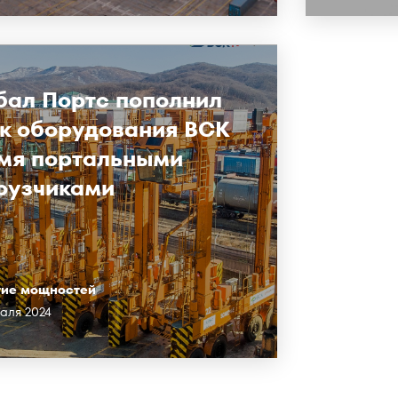
бал Портс пополнил
к оборудования ВСК
мя портальными
рузчиками
тие мощностей
раля 2024