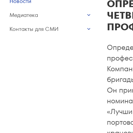
ОПР
Новости
ЧЕТВ
Медиатека
ПРО
Контакты для СМИ
Опреде
профес
Компан
бригады
Он при
номина
«Лучши
портово
кранов