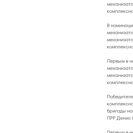
механизато
комплексно
В номинаци
механизато
механизато
комплексно
Первым в н
механизато
механизато
комплексно
Победителе
комплексно
бригады на
ПРР Денис 
Первым в н