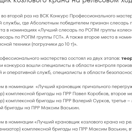
, во второй раз на ВСК Конкурс Профессионального масте
й службы, где Абсолютным победителем признан слесарь 
та в номинациях «Лучший слесарь по РОПМ группы колесной
есарь по РОПМ группы ГСТ». А также второе место в ном
сной техники (погрузчики до 10 т)».
офессионального мастерства состоял из двух этапов:
тео
и конкурса вошли специалисты в области контроля произв
й и оперативной служб, специалисты в области безопаснос
м в номинации «Лучший крановщик причального перегружа
р) комплексной бригады на ПРР Павел Коробков, второе ме
р) комплексной бригады на ПРР Валерий Сурков, третье –
й бригады на ПРР Максим Васькин.
м в номинации «Лучший крановщик козлового крана на рел
анизатор) комплексной бригады на ПРР Максим Васькин, в