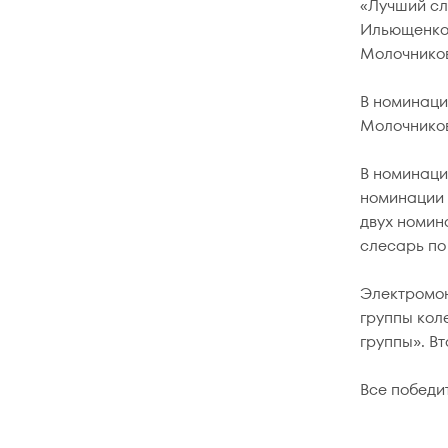
«Лучший сл
Ильющенков
Молочнико
В номинаци
Молочников
В номинаци
номинации 
двух номин
слесарь по
Электромон
группы кол
группы». В
Все победи