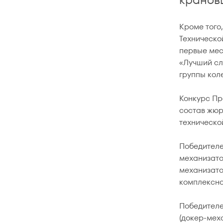
Кроме того
Техническо
первые мес
«Лучший сл
группы коле
Конкурс Пр
состав жюр
техническо
Победителе
механизато
механизато
комплексно
Победителе
(докер-мех