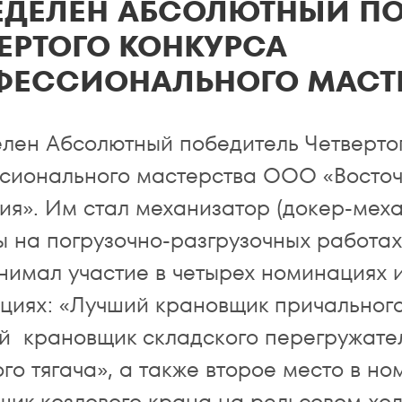
ЕДЕЛЕН АБСОЛЮТНЫЙ ПО
ЕРТОГО КОНКУРСА
ФЕССИОНАЛЬНОГО МАСТЕ
лен Абсолютный победитель Четверто
сионального мастерства ООО «Восто
ия». Им стал механизатор (докер-мех
 на погрузочно-разгрузочных работах
нимал участие в четырех номинациях и
циях: «Лучший крановщик причального
й крановщик складского перегружател
го тягача», а также второе место в н
щик козлового крана на рельсовом ход