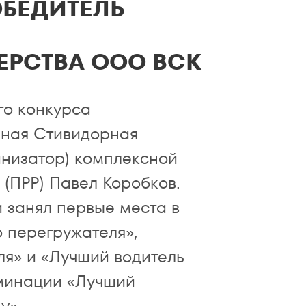
БЕДИТЕЛЬ
РСТВА ООО ВСК
го конкурса
чная Стивидорная
анизатор) комплексной
 (ПРР) Павел Коробков.
 занял первые места в
 перегружателя»,
я» и «Лучший водитель
оминации «Лучший
у».