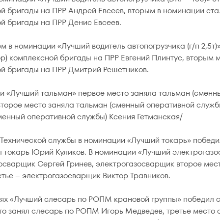
й бригады на ПРР Андрей Евсеев, вторым в номинации ста
й бригады на ПРР Денис Евсеев.
м в номинации «Лучший водитель автопогрузчика (г/п 2,5т)
р) комплексной бригады на ПРР Евгений Плинтус, вторым 
й бригады на ПРР Дмитрий Решетников.
и «Лучший тальман» первое место заняла тальман (сменн
второе место заняла тальман (сменный оперативной службы
менный оперативной службы) Ксения Гетманская/
 Технической службы в номинации «Лучший токарь» победил
л токарь Юрий Куликов. В номинации «Лучший электрогаз
осварщик Сергей Гринев, электрогазосварщик второе мес
етье – электрогазосварщик Виктор Травников.
ях «Лучший слесарь по РОПМ крановой группы» победил 
то занял слесарь по РОПМ Игорь Медведев, третье место