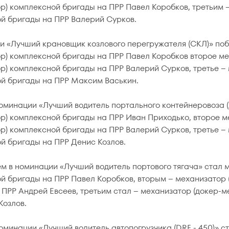
р) комплексной бригады на ПРР Павел Коробков, третьим 
й бригады на ПРР Валерий Сурков.
и «Лучший крановщик козлового перегружателя (СКЛ)» поб
р) комплексной бригады на ПРР Павел Коробков второе ме
р) комплексной бригады на ПРР Валерий Сурков, третье –
й бригады на ПРР Максим Васькин.
оминации «Лучший водитель портального контейнеровоза (
р) комплексной бригады на ПРР Иван Приходько, второе м
р) комплексной бригады на ПРР Валерий Сурков, третье –
й бригады на ПРР Денис Козлов.
м в номинации «Лучший водитель портового тягача» стал 
й бригады на ПРР Павел Коробков, вторым – механизатор 
 ПРР Андрей Евсеев, третьим стал – механизатор (докер-
Козлов.
оминации «Лучший водитель автопогрузчика (DRF - 450)» с