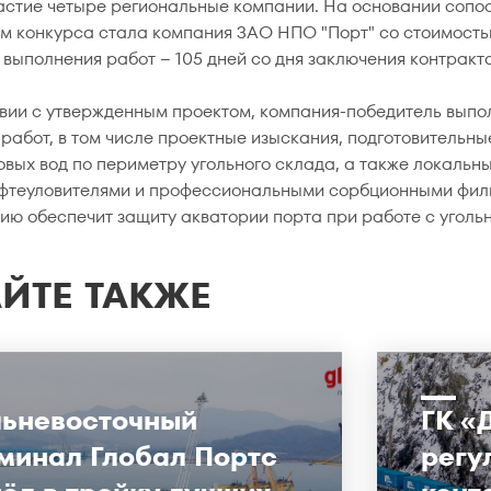
астие четыре региональные компании. На основании сопос
м конкурса стала компания ЗАО НПО "Порт" со стоимостью
 выполнения работ – 105 дней со дня заключения контракта
твии с утвержденным проектом, компания-победитель выпо
работ, в том числе проектные изыскания, подготовительны
овых вод по периметру угольного склада, а также локаль
ефтеуловителями и профессиональными сорбционными филь
ию обеспечит защиту акватории порта при работе с уголь
ЙТЕ ТАКЖЕ
ьневосточный
ГК «
минал Глобал Портс
регу