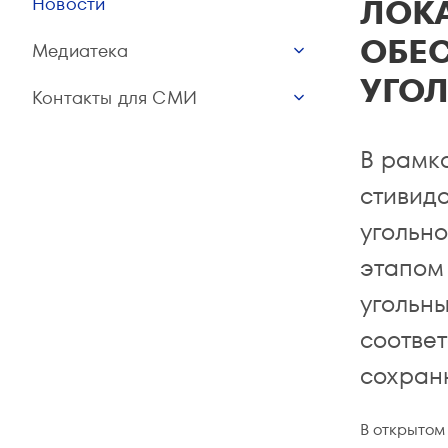
ЛОК
Новости
ОБЕ
Медиатека
УГО
Контакты для СМИ
В рамк
стивид
угольно
этапом
угольн
соответ
сохранн
В открытом