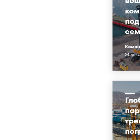
вош
ком
под
сем
Коман
24 дек
Гло
пар
тре
пог