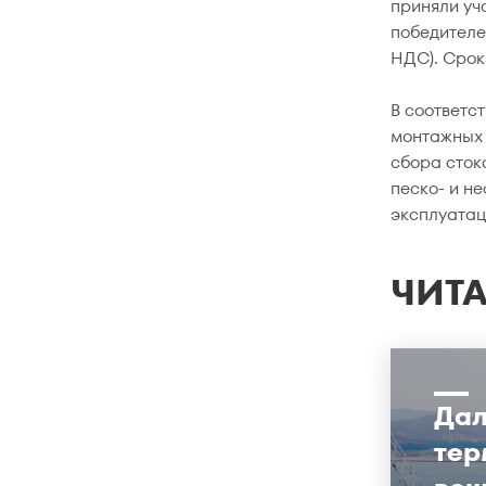
приняли уч
победителе
НДС). Срок
В соответс
монтажных 
сбора сток
песко- и н
эксплуатац
ЧИТА
Дал
тер