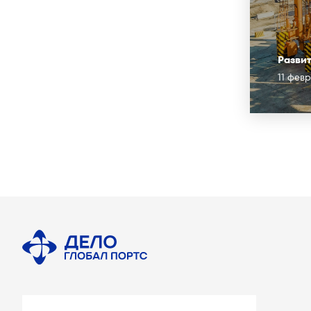
Разви
11 фев