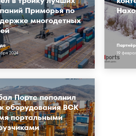
ёл в тройку лучших
конт
паний Приморья по
Нахо
держке многодетных
ей
да
Партнёр
абря 2024
19 февра
бал Портс пополнил
к оборудования ВСК
мя портальными
рузчиками