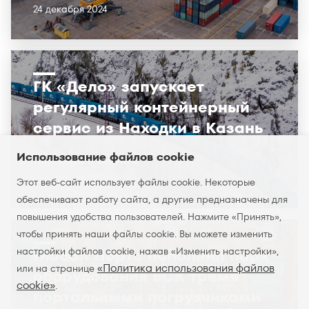
24 декабря 2024
ГК «Дело» запускает
регулярный контейнерный
сервис из Находки в Казань
Использование файлов cookie
Партнёры и клиенты
19 февраля 2024
Этот веб-сайт использует файлы cookie. Некоторые
обеспечивают работу сайта, а другие предназначены для
повышения удобства пользователей. Нажмите «Принять»,
чтобы принять наши файлы cookie. Вы можете изменить
настройки файлов cookie, нажав «Изменить настройки»,
Глобал Портс пополнил парк
«Политика использования файлов
или на странице
оборудования ВСК тремя
cookie»
.
портальными погрузчиками