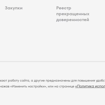
Закупки
Реестр
прекращенных
доверенностей
ивают работу сайта, а другие предназначены для повышения удобс
Карта сайта
Правила использования са
АГРУЗИТЕ В
«Политика испол
App store
 нажав «Изменить настройки», или на странице
Политика обработки персональных данных