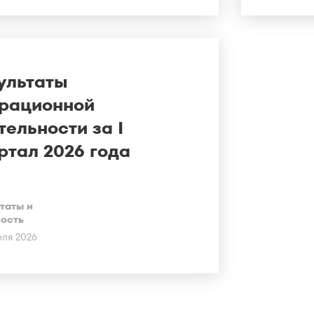
ультаты
рационной
тельности за I
ртал 2026 года
таты и
ность
еля 2026