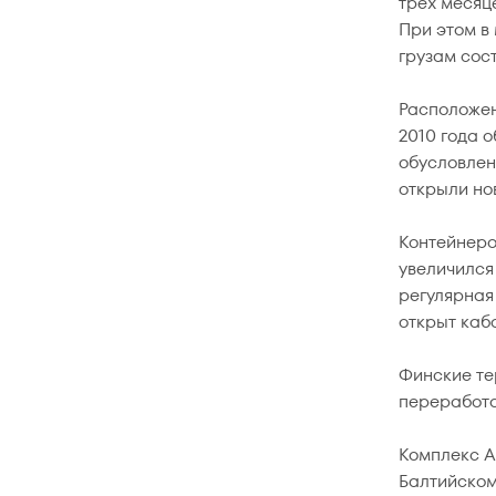
трех месяц
При этом в
грузам сост
Расположен
2010 года 
обусловлен
открыли но
Контейнеро
увеличился
регулярная
открыт каб
Финские тер
переработал
Комплекс А
Балтийском