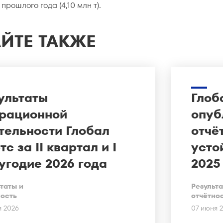
прошлого года (4,10 млн т).
ЙТЕ ТАКЖЕ
ультаты
Глоб
рационной
опуб
тельности Глобал
отчёт
тс за II квартал и I
усто
угодие 2026 года
2025
таты и
Результа
ность
отчётно
я 2026
07 июня 