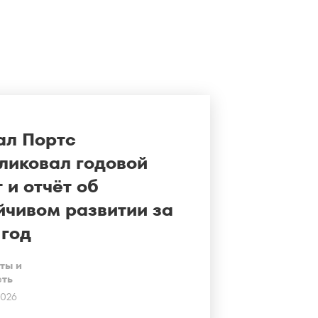
ал Портс
ликовал годовой
 и отчёт об
йчивом развитии за
 год
ты и
сть
2026