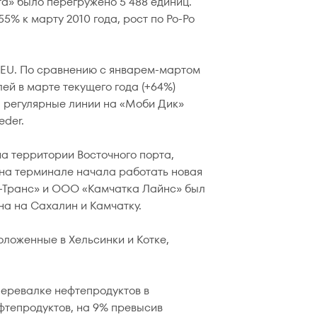
а» было перегружено 5 488 единиц.
% к марту 2010 года, рост по Ро-Ро
EU. По сравнению с январем-мартом
ей в марте текущего года (+64%)
: регулярные линии на «Моби Дик»
eder.
а территории Восточного порта,
а на терминале начала работать новая
Т-Транс» и ООО «Камчатка Лайнс» был
на на Сахалин и Камчатку.
положенные в Хельсинки и Котке,
перевалке нефтепродуктов в
ефтепродуктов, на 9% превысив