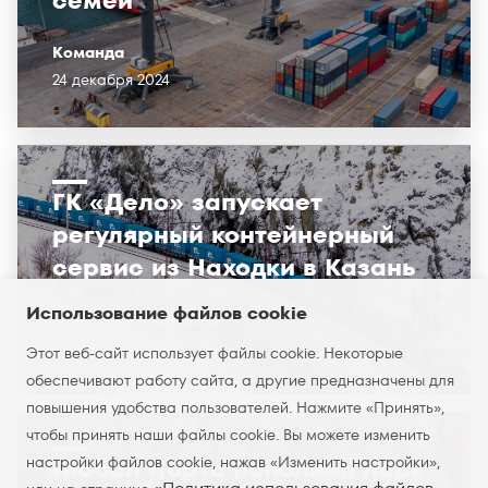
семей
Команда
24 декабря 2024
ГК «Дело» запускает
регулярный контейнерный
сервис из Находки в Казань
Использование файлов cookie
Партнёры и клиенты
19 февраля 2024
Этот веб-сайт использует файлы cookie. Некоторые
обеспечивают работу сайта, а другие предназначены для
повышения удобства пользователей. Нажмите «Принять»,
чтобы принять наши файлы cookie. Вы можете изменить
настройки файлов cookie, нажав «Изменить настройки»,
Глобал Портс пополнил парк