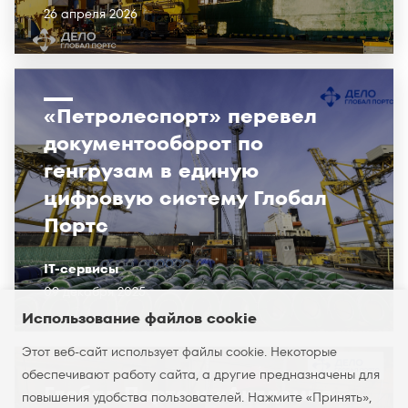
26 апреля 2026
«Петролеспорт» перевел
документооборот по
генгрузам в единую
цифровую систему Глобал
Портс
IT-сервисы
09 декабря 2025
Использование файлов cookie
Этот веб-сайт использует файлы cookie. Некоторые
обеспечивают работу сайта, а другие предназначены для
Глобал Портс и «Академия
повышения удобства пользователей. Нажмите «Принять»,