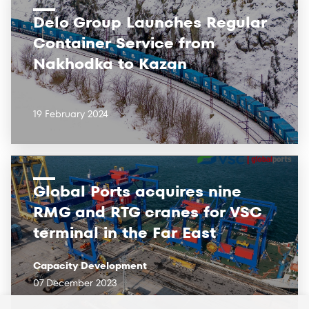
Delo Group Launches Regular
Container Service from
Nakhodka to Kazan
19 February 2024
Global Ports acquires nine
RMG and RTG cranes for VSC
terminal in the Far East
Capacity Development
07 December 2023