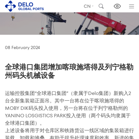
CN
08 February 2024
全球港口集团增加喀琅施塔得及列宁格勒
州码头机械设备
运输控股集团“全球港口集团”（隶属于Delo集团）新购入2
台全新集装箱正面吊。其中一台将在位于喀琅施塔得的
MOBY DIK码头投入使用，另一台将在位于列宁格勒州的
YANINO LOSGISTICS PARK投入使用（两个码头均隶属于
全球港口集团）。
上述设备将用于对仓库区和铁路货运一线区域的集装箱进行
装载、卸载和堆叠，有助于提升处理速度和效率。新进的集