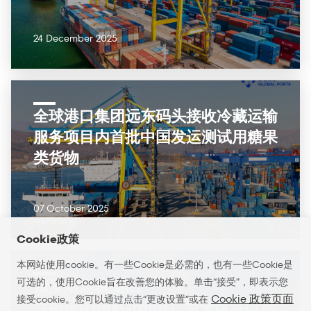
24 December 2025
全球港口集团远东码头接收冷藏运输
服务项目内首批中国发运测试用糖果
类货物
07 October 2025
Cookie政策
本网站使用cookie。有一些Cookie是必需的，也有一些Cookie是
可选的，使用Cookie旨在改善您的体验。单击“接受”，即表示您
俄罗斯运输集团
Cookie 政策页面
接受cookie。您可以通过点击“更改设置”或在
（RusTransGroup）为全球港口集