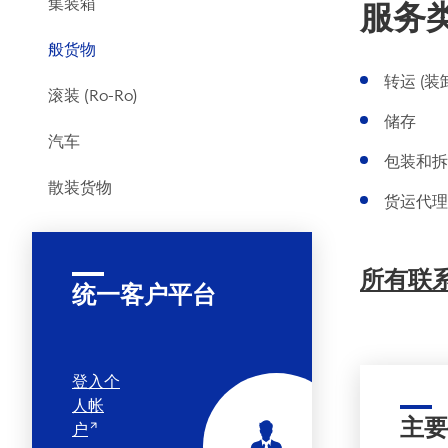
集装箱
服务
般货物
转运 (装
滚装 (Ro-Ro)
储存
汽车
包装和拆
散装货物
货运代理
所有联
统一客户平台
登入个
人帐
主要
户