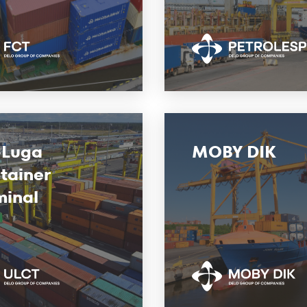
-Luga
MOBY DIK
tainer
minal