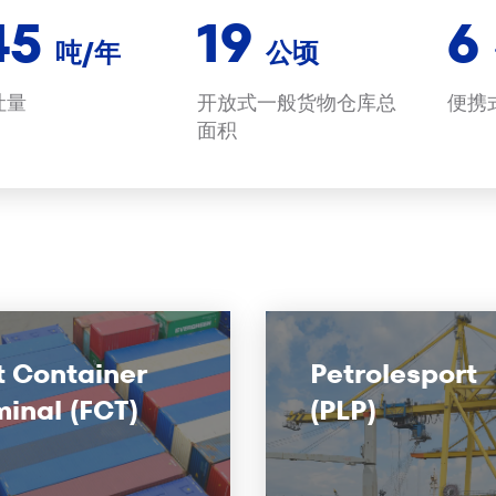
45
19
6
吨/年
公顷
吐量
开放式一般货物仓库总
便携
面积
st Container
Petrolesport
minal (FCT)
(PLP)