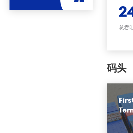
2
总吞
码头
Fir
Ter