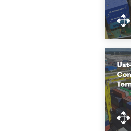
Ust
Con
Ter