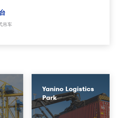
台
式吊车
Yanino Logistics
Park